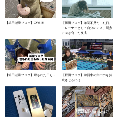
【堀田減量ブログ】GW‼︎‼︎‼︎
【堀田ブログ】確認不足だった日。
トレーナーとして自分のミス、弱点
に向き合った反省
【堀田減量ブログ】埋もれた日も…
【堀田ブログ】練習中の集中力を持
続させるには