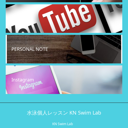
YouTube
PERSONAL NOTE
Instagram
水泳個人レッスン KN Swim Lab
KN Swim Lab