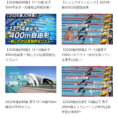
【2026春JO特集】11~12歳 女子
【ジュニアオリンピック】2023年
50m平泳ぎ ~大接戦は同着決着~
春JO3日目競技結果
【2026春JO特集】13~14歳女子
【2026春JO特集】11~12歳男子
400m自由形 〜制したのは変則的な
100mバタフライ ~自分を知ってい
リズム〜
る選手は強い~
2022年春JO特集 男子15~16歳100m
【2026春JO分析】10歳以下 男子
種目の平均タイム
200m個人メドレー ~この年代は前
半型が有利!?~