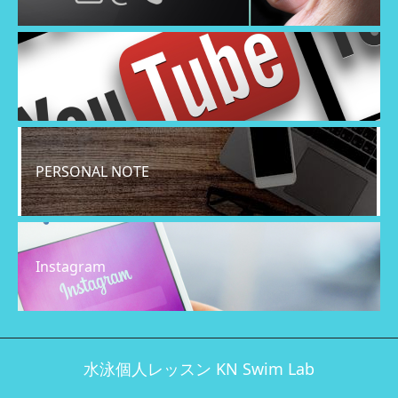
YouTube
PERSONAL NOTE
Instagram
水泳個人レッスン KN Swim Lab