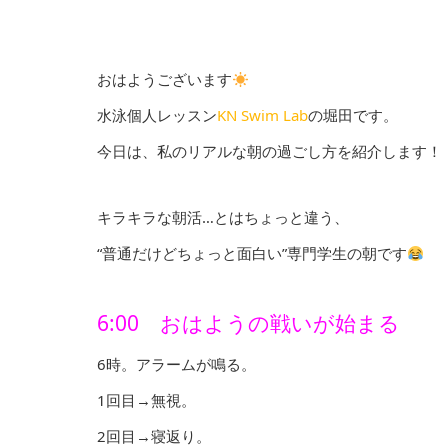
おはようございます
水泳個人レッスン
KN Swim Lab
の堀田です。
今日は、私のリアルな朝の過ごし方を紹介します！
キラキラな朝活…とはちょっと違う、
“普通だけどちょっと面白い”専門学生の朝です
6:00 おはようの戦いが始まる
6時。アラームが鳴る。
1回目→無視。
2回目→寝返り。