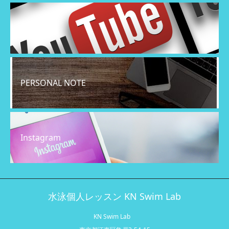
YouTube
PERSONAL NOTE
Instagram
水泳個人レッスン KN Swim Lab
KN Swim Lab