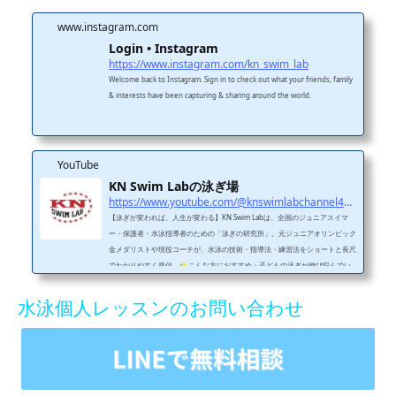
人それぞれです。そのため「誰にでも同じ食事法」が正解になることはありま
せん...
www.instagram.com
Login • Instagram
https://www.instagram.com/kn_swim_lab
Welcome back to Instagram. Sign in to check out what your friends, family
& interests have been capturing & sharing around the world.
YouTube
KN Swim Labの泳ぎ場
https://www.youtube.com/@knswimlabchannel4455
【泳ぎが変われば、人生が変わる】KN Swim Labは、全国のジュニアスイマ
ー・保護者・水泳指導者のための「泳ぎの研究所」。元ジュニアオリンピック
金メダリストや現役コーチが、水泳の技術・指導法・練習法をショートと長尺
でわかりやすく発信。
こんな方におすすめ・子どもの泳ぎが伸び悩んでい
る・フォームをきれいにしたい・コーチの指導に悩んでいる・水泳に関わるす
べての人
投稿ジャンル・フォーム改善（平泳ぎ・クロールなど）・レッス
水泳個人レッスンのお問い合わせ
ンのビフォーアフター・元メダリストのワンポイントアドバイス
SNS・レッ
スン・問...