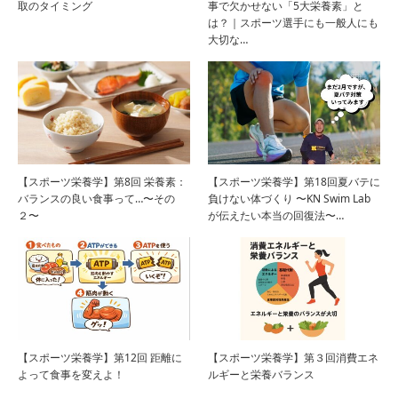
取のタイミング
事で欠かせない「5大栄養素」と
は？｜スポーツ選手にも一般人にも
大切な…
【スポーツ栄養学】第8回 栄養素：
【スポーツ栄養学】第18回夏バテに
バランスの良い食事って…〜その
負けない体づくり 〜KN Swim Lab
２〜
が伝えたい本当の回復法〜…
【スポーツ栄養学】第12回 距離に
【スポーツ栄養学】第３回消費エネ
よって食事を変えよ！
ルギーと栄養バランス