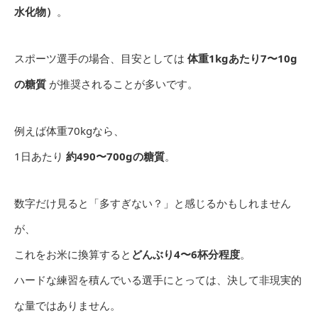
水化物）
。
スポーツ選手の場合、目安としては
体重1kgあたり7〜10g
の糖質
が推奨されることが多いです。
例えば体重70kgなら、
1日あたり
約490〜700gの糖質
。
数字だけ見ると「多すぎない？」と感じるかもしれません
が、
これをお米に換算すると
どんぶり4〜6杯分程度
。
ハードな練習を積んでいる選手にとっては、決して非現実的
な量ではありません。