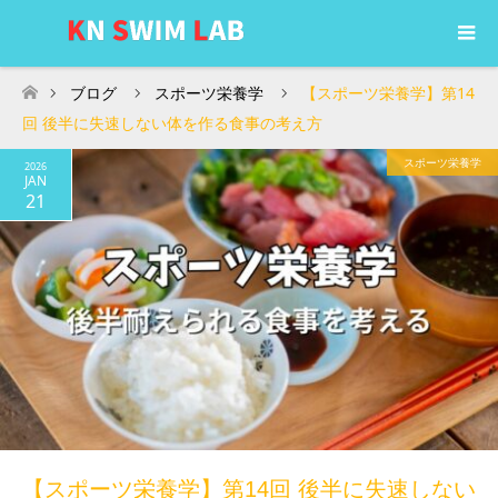
ブログ
スポーツ栄養学
【スポーツ栄養学】第14
ホーム
回 後半に失速しない体を作る食事の考え方
スポーツ栄養学
2026
JAN
21
【スポーツ栄養学】第14回 後半に失速しない