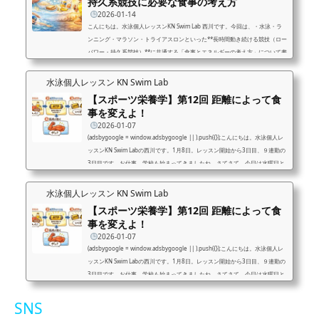
持久系競技に必要な食事の考え方
2026-01-14
こんにちは。水泳個人レッスンKN Swim Lab 西川です。今回は、・水泳・ラ
ンニング・マラソン・トライアスロンといった**長時間動き続ける競技（ロー
パワー・持久系競技）**に共通する「食事とエネルギーの考え方」について書
いてみますね。これは、ジュニア選手だけでなく大人のマスターズスイマーや
市民ランナーにも直結する内容なので大人の方もぜひ読んでくださいね！持久
水泳個人レッスン KN Swim Lab
系競技で一番大事なのは「エネルギー切れを起こさないこと」持久系の競技で
【スポーツ栄養学】第12回 距離によって食
結果を左右するのは、**根性や気合よりも「体の中にどれだけ使えるエネルギ
事を変えよ！
ーがある...
2026-01-07
(adsbygoogle = window.adsbygoogle || ).push({});こんにちは。水泳個人レ
ッスンKN Swim Labの西川です。1月8日。レッスン開始から3日目、９連勤の
3日目です。お仕事、学校も始まってきましたね。さてさて、今日は水曜日と
いうことで、スポーツ栄養学いってみますね！今回は食事と競技の関係につい
て話してみます。種目によって変わる食事の考え方「スポーツ選手」と一言で
水泳個人レッスン KN Swim Lab
言っても、競技種目はもちろん、プロ・アマチュア・部活動など取り組み方は
【スポーツ栄養学】第12回 距離によって食
人それぞれです。そのため「誰にでも同じ食事法」が正解になることはありま
事を変えよ！
せん...
2026-01-07
(adsbygoogle = window.adsbygoogle || ).push({});こんにちは。水泳個人レ
ッスンKN Swim Labの西川です。1月8日。レッスン開始から3日目、９連勤の
3日目です。お仕事、学校も始まってきましたね。さてさて、今日は水曜日と
いうことで、スポーツ栄養学いってみますね！今回は食事と競技の関係につい
て話してみます。種目によって変わる食事の考え方「スポーツ選手」と一言で
SNS
言っても、競技種目はもちろん、プロ・アマチュア・部活動など取り組み方は