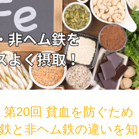
第20回 貧血を防ぐため
ム鉄と非ヘム鉄の違いを知