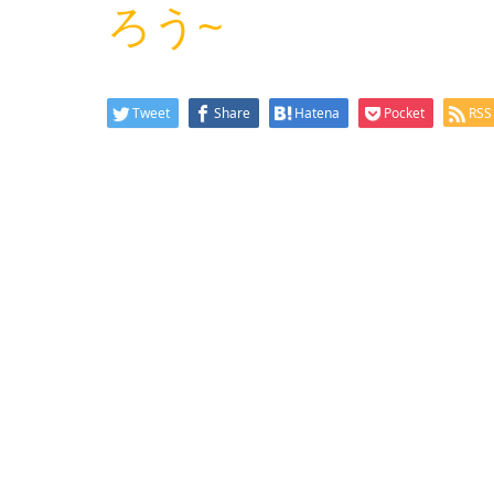
ろう~
Tweet
Share
Hatena
Pocket
RSS