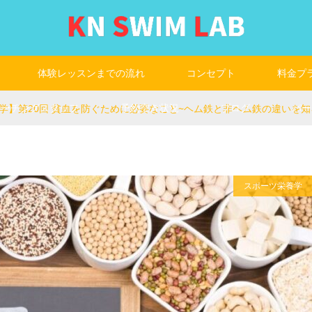
体験レッスンまでの流れ
コンセプト
料金プ
コーチングスタッフ
予約空き状況
ブログ
パー
学】第20回 貧血を防ぐために必要なこと~ヘム鉄と非ヘム鉄の違いを知
スポーツ栄養学