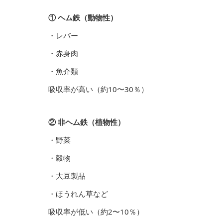
① ヘム鉄（動物性）
・レバー
・赤身肉
・魚介類
吸収率が高い（約10〜30％）
② 非ヘム鉄（植物性）
・野菜
・穀物
・大豆製品
・ほうれん草など
吸収率が低い（約2〜10％）