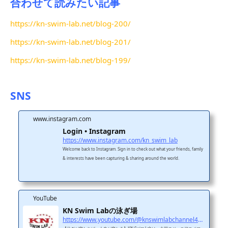
合わせて読みたい記事
https://kn-swim-lab.net/blog-200/
https://kn-swim-lab.net/blog-201/
https://kn-swim-lab.net/blog-199/
SNS
www.instagram.com
Login • Instagram
https://www.instagram.com/kn_swim_lab
Welcome back to Instagram. Sign in to check out what your friends, family
& interests have been capturing & sharing around the world.
YouTube
KN Swim Labの泳ぎ場
https://www.youtube.com/@knswimlabchannel4455