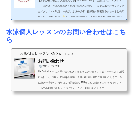
【泳ぎが変われば、人生が変わる】KN Swim Labは、全国のジュニアスイマ
ー・保護者・水泳指導者のための「泳ぎの研究所」。元ジュニアオリンピック
金メダリストや現役コーチが、水泳の技術・指導法・練習法をショートと長尺
でわかりやすく発信。
こんな方におすすめ・子どもの泳ぎが伸び悩んでい
る・フォームをきれいにしたい・コーチの指導に悩んでいる・水泳に関わるす
べての人
投稿ジャンル・フォーム改善（平泳ぎ・クロールなど）・レッス
水泳個人レッスンのお問い合わせはこち
ンのビフォーアフター・元メダリストのワンポイントアドバイス
SNS・レッ
ら
スン・問...
水泳個人レッスン KN Swim Lab
お問い合わせ
2022-09-23
KN Swim Labへのお問い合わせありがとうございます。下記フォームよりお問
い合わせください。内容を確認後、原則24時間以内にご返信いたします。※
お急ぎの場合や、簡単なご相談は公式LINEからのご連絡がおすすめです。メ
ールでのお問い合わせは下記フォームよりお願いいたします。