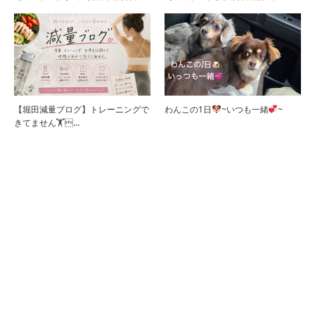
【堀田減量ブログ】トレーニングで
わんこの1日
~いつも一緒
~
きてません🏋️‍…