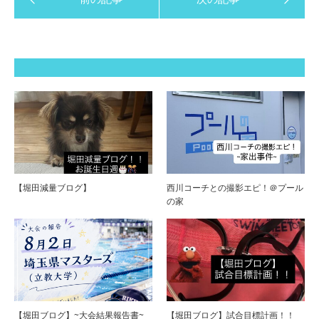
【堀田減量ブログ】
西川コーチとの撮影エピ！＠プール
の家
【堀田ブログ】~大会結果報告書~
【堀田ブログ】試合目標計画！！