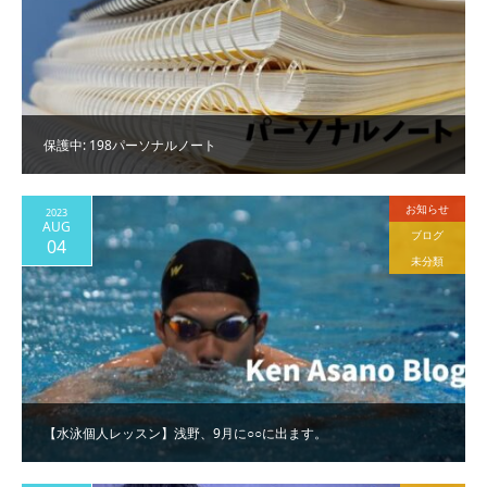
保護中: 198パーソナルノート
お知らせ
2023
AUG
ブログ
04
未分類
【水泳個人レッスン】浅野、9月に○○に出ます。