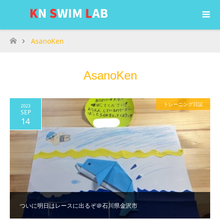
AsanoKen
ホーム
AsanoKen
トレーニング日誌
2023
SEP
14
ついに明日はレースに出るぞ＠石川県金沢市