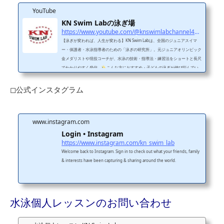
YouTube
KN Swim Labの泳ぎ場
https://www.youtube.com/@knswimlabchannel4455
【泳ぎが変われば、人生が変わる】KN Swim Labは、全国のジュニアスイマ
ー・保護者・水泳指導者のための「泳ぎの研究所」。元ジュニアオリンピック
金メダリストや現役コーチが、水泳の技術・指導法・練習法をショートと長尺
でわかりやすく発信。
こんな方におすすめ・子どもの泳ぎが伸び悩んでい
る・フォームをきれいにしたい・コーチの指導に悩んでいる・水泳に関わるす
べての人
投稿ジャンル・フォーム改善（平泳ぎ・クロールなど）・レッス
◻︎公式インスタグラム
ンのビフォーアフター・元メダリストのワンポイントアドバイス
SNS・レッ
スン・問...
www.instagram.com
Login • Instagram
https://www.instagram.com/kn_swim_lab
Welcome back to Instagram. Sign in to check out what your friends, family
& interests have been capturing & sharing around the world.
水泳個人レッスンのお問い合わせ