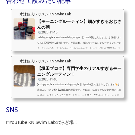
合わせて読みたい記事
水泳個人レッスン KN Swim Lab
【モーニングルーティン】細かすぎるおじさ
んの朝
2025-11-10
(adsbygoogle = window.adsbygoogle || ).push({});こんにちは。水泳個人レ
ッスンKN Swim Lab西川です。今回は私、西川のモーニングルーティンをご紹
介。というのも、水泳のパーソナルコーチって、レッスン以外の時間はなにし
てるの？という質問をいただいたためです。1日全部まとめて書くのはなかな
か大変なので、今回は朝のみいってみますね。起床は6:00~7:00私の予約表を
水泳個人レッスン KN Swim Lab
見ていただけるとわかる通り、平日のレッスンはマスターズの練習会以外はほ
【堀田ブログ】専門学生のリアルすぎるモー
とんど13:00以降から始まる感じです。ですが、午前中から活動しないといろ
ニングルーティン！
いろ...
2025-11-03
(adsbygoogle = window.adsbygoogle || ).push({});おはようございます
水
泳個人レッスンKN Swim Labの堀田です。今日は、私のリアルな朝の過ごし方
を紹介します！キラキラな朝活…とはちょっと違う、“普通だけどちょっと面
白い”専門学生の朝です
6:00 おはようの戦いが始まる6時。アラームが鳴
る。1回目→無視。2回目→寝返り。3回目→ようやく「…起きなきゃ」って思
SNS
う。笑でも、朝の空気が気持ちいいから起きるとスッキリ
ここからが1日の
スタートです！6:30〜7:00 犬と私の朝さんぽ犬が「早く行こ...
◻︎YouTube KN Swim Labの泳ぎ場！