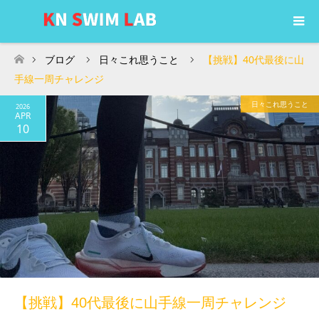
ブログ
日々これ思うこと
【挑戦】40代最後に山
ホーム
手線一周チャレンジ
日々これ思うこと
2026
APR
10
【挑戦】40代最後に山手線一周チャレンジ