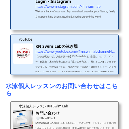
Login • Instagram
https://www.instagram.com/kn_swim_lab
Welcome back to Instagram. Sign in to check out what your friends, family
& interests have been capturing & sharing around the world.
YouTube
KN Swim Labの泳ぎ場
https://www.youtube.com/@knswimlabchannel4455
【泳ぎが変われば、人生が変わる】KN Swim Labは、全国のジュニアスイマ
ー・保護者・水泳指導者のための「泳ぎの研究所」。元ジュニアオリンピック
金メダリストや現役コーチが、水泳の技術・指導法・練習法をショートと長尺
でわかりやすく発信。
こんな方におすすめ・子どもの泳ぎが伸び悩んでい
る・フォームをきれいにしたい・コーチの指導に悩んでいる・水泳に関わるす
べての人
投稿ジャンル・フォーム改善（平泳ぎ・クロールなど）・レッス
水泳個人レッスンのお問い合わせはこち
ンのビフォーアフター・元メダリストのワンポイントアドバイス
SNS・レッ
ら
スン・問...
水泳個人レッスン KN Swim Lab
お問い合わせ
2022-09-23
KN Swim Labへのお問い合わせありがとうございます。下記フォームよりお問
い合わせください。内容を確認後、原則24時間以内にご返信いたします。※