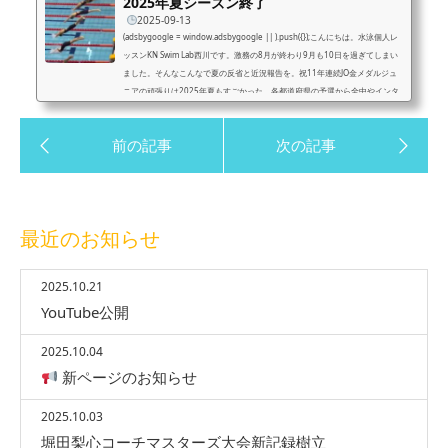
2025年夏シーズン終了
2025-09-13
(adsbygoogle = window.adsbygoogle || ).push({});こんにちは。水泳個人レ
ッスンKN Swim Lab西川です。激務の8月が終わり9月も10日を過ぎてしまい
ました。そんなこんなで夏の反省と近況報告を。祝11年連続JO金メダルジュ
ニアの頑張りは2025年夏もすごかった。各都道府県の予選から全中やインタ
ーハイ、締めのジュニアオリンピック。今年は観戦する時間もなく、主にYou
Tube観戦。注目は広島で開催されたインターハイ。この世代は今年、特に熱
いものがあり高校に入っての初戦、そしてラストで初出場という感動。その勇
姿を見たかっ...
最近のお知らせ
2025.10.21
YouTube公開
2025.10.04
新ページのお知らせ
2025.10.03
堀田梨心コーチマスターズ大会新記録樹立