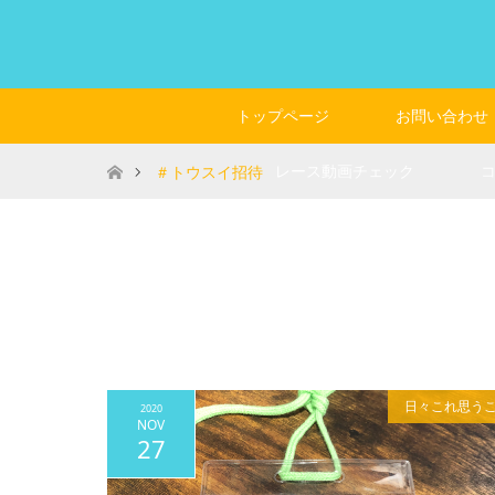
トップページ
お問い合わせ
ホーム
レース動画チェック
＃トウスイ招待
日々これ思う
2020
NOV
27