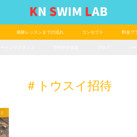
体験レッスンまでの流れ
コンセプト
料金プ
コーチングスタッフ
予約空き状況
ブログ
パー
＃トウスイ招待
こと