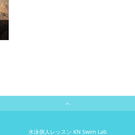
水泳個人レッスン KN Swim Lab