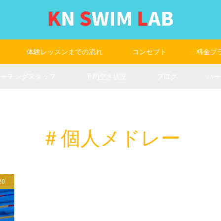
体験レッスンまでの流れ
コンセプト
料金プ
コーチングスタッフ
予約空き状況
ブログ
パー
＃個人メドレー
20