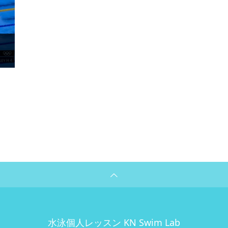
水泳個人レッスン KN Swim Lab