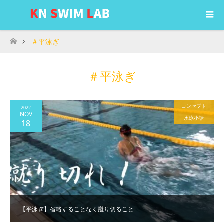
＃平泳ぎ
ホーム
＃平泳ぎ
コンセプト
2022
NOV
水泳小話
18
【平泳ぎ】省略することなく蹴り切ること