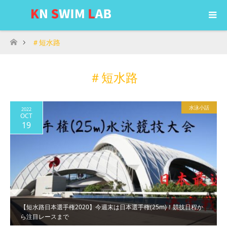
＃短水路
ホーム
＃短水路
水泳小話
2022
OCT
19
【短水路日本選手権2020】今週末は日本選手権(25m)！競技日程か
ら注目レースまで