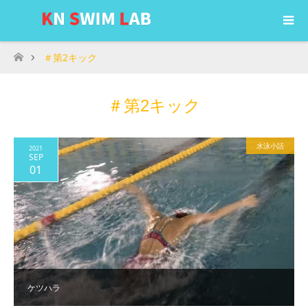
＃第2キック
ホーム
＃第2キック
水泳小話
2021
SEP
01
ケツハラ