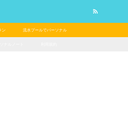
RSS
ラン
流水プールでパーソナル
ソナルノート
利用規約