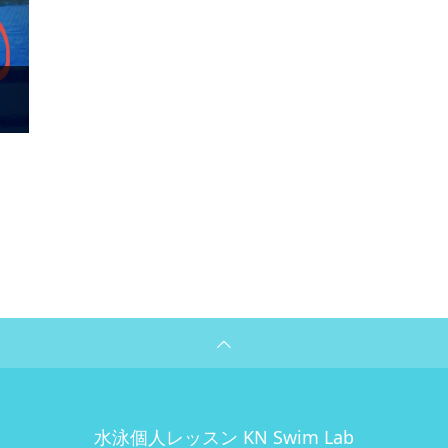
水泳個人レッスン KN Swim Lab