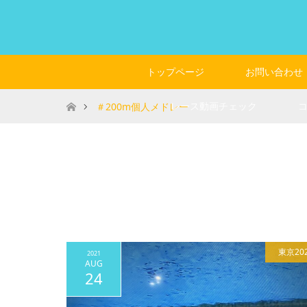
トップページ
お問い合わせ
ホーム
レース動画チェック
＃200m個人メドレー
東京20
2021
AUG
24