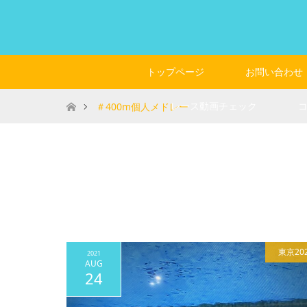
トップページ
お問い合わせ
ホーム
レース動画チェック
＃400m個人メドレー
東京20
2021
AUG
24