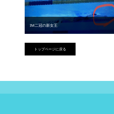
IM二冠の新女王
トップページに戻る