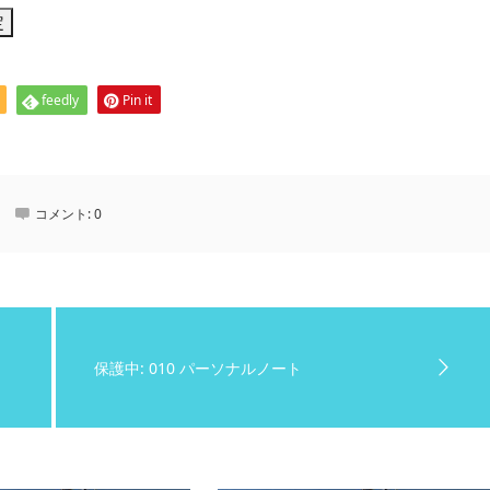
feedly
Pin it
コメント:
0
保護中: 010 パーソナルノート