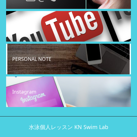
YouTube
PERSONAL NOTE
Instagram
水泳個人レッスン KN Swim Lab