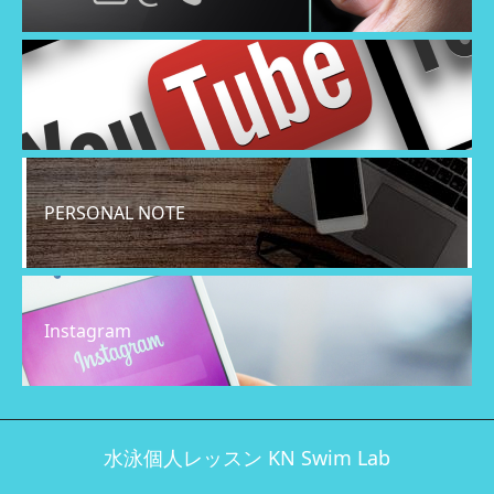
YouTube
PERSONAL NOTE
Instagram
水泳個人レッスン KN Swim Lab