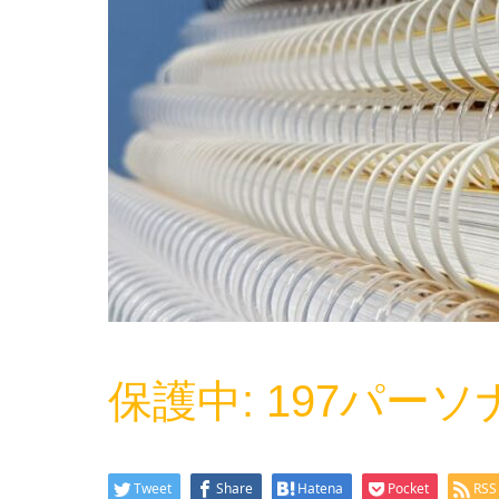
保護中: 197パー
Tweet
Share
Hatena
Pocket
RSS