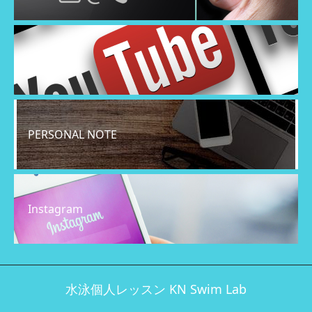
YouTube
PERSONAL NOTE
Instagram
水泳個人レッスン KN Swim Lab