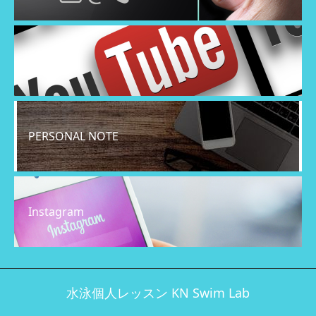
YouTube
PERSONAL NOTE
Instagram
水泳個人レッスン KN Swim Lab