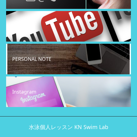
YouTube
PERSONAL NOTE
Instagram
水泳個人レッスン KN Swim Lab