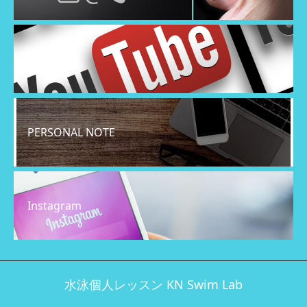
YouTube
PERSONAL NOTE
Instagram
水泳個人レッスン KN Swim Lab