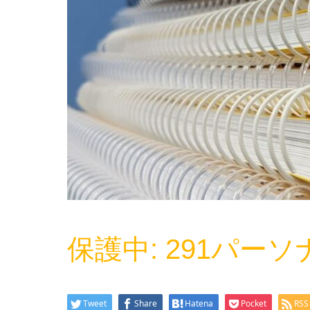
保護中: 291パー
Tweet
Share
Hatena
Pocket
RSS