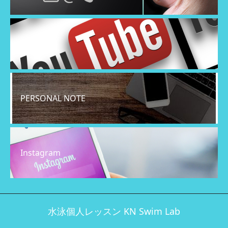
YouTube
PERSONAL NOTE
Instagram
水泳個人レッスン KN Swim Lab