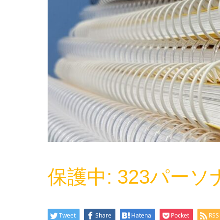
保護中: 323パー
Tweet
Share
Hatena
Pocket
RSS