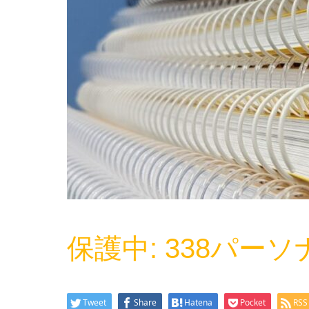
保護中: 338パー
Tweet
Share
Hatena
Pocket
RSS