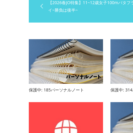
【2026春JO特集】11~12歳女子100mバタフ
イ~勝負は後半~
保護中: 185パーソナルノート
保護中: 3