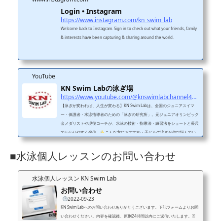
Login • Instagram
https://www.instagram.com/kn_swim_lab
Welcome back to Instagram. Sign in to check out what your friends, family
& interests have been capturing & sharing around the world.
YouTube
KN Swim Labの泳ぎ場
https://www.youtube.com/@knswimlabchannel4455
【泳ぎが変われば、人生が変わる】KN Swim Labは、全国のジュニアスイマ
ー・保護者・水泳指導者のための「泳ぎの研究所」。元ジュニアオリンピック
金メダリストや現役コーチが、水泳の技術・指導法・練習法をショートと長尺
でわかりやすく発信。
こんな方におすすめ・子どもの泳ぎが伸び悩んでい
る・フォームをきれいにしたい・コーチの指導に悩んでいる・水泳に関わるす
べての人
投稿ジャンル・フォーム改善（平泳ぎ・クロールなど）・レッス
■水泳個人レッスンのお問い合わせ
ンのビフォーアフター・元メダリストのワンポイントアドバイス
SNS・レッ
スン・問...
水泳個人レッスン KN Swim Lab
お問い合わせ
2022-09-23
KN Swim Labへのお問い合わせありがとうございます。下記フォームよりお問
い合わせください。内容を確認後、原則24時間以内にご返信いたします。※