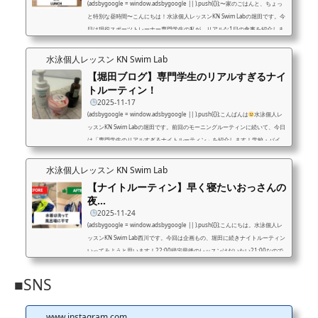
(adsbygoogle = window.adsbygoogle || ).push({});〜家のごはんと、ちょっ
と特別な昼時間〜こんにちは！水泳個人レッスンKN Swim Labの堀田です。今
日は現役スポーツトレーナー専門学生の私が、リアルな1日の食事を紹介しま
す
授業では筋肉や栄養のことを学ぶ毎日。だから今、「食事ってほんとに
大事だな〜」って実感しています。…でも正直、わたしは料理はあまり得意じ
水泳個人レッスン KN Swim Lab
ゃない
そんな私を支えてくれているのが、親の手作りごはんです！【朝】昨
【堀田ブログ】専門学生のリアルすぎるナイ
日の夜ごはんが、今日の朝ごはんに変身！親曰く、朝はバタ...
トルーティン！
2025-11-17
(adsbygoogle = window.adsbygoogle || ).push({});こんばんは
水泳個人レ
ッスンKN Swim Labの堀田です。前回のモーニングルーティンに続いて、今日
は「専門学生のリアルすぎるナイトルーティン」を紹介します！学校・バイ
ト・練習…毎日あっという間！キラキラというより、バタバタ×充実な夜をお
届けします
16:30 学校終了→即帰宅！授業が終わった瞬間、「今日も一日
水泳個人レッスン KN Swim Lab
おつかれ自分！」って心の中で拍手
帰りの電車は、ほぼ毎回寝過ごし…気付
【ナイトルーティン】早く寝たいおっさんの
くと終点まで行ってます。笑でもまだ終わりません。家に帰った...
夜…
2025-11-24
(adsbygoogle = window.adsbygoogle || ).push({});こんにちは。水泳個人レ
ッスンKN Swim Lab西川です。今回は企画もの、堀田に続きナイトルーティン
いってみようと思います！22:00帰宅最後のレッスンはだいたい21:00なので
帰宅は22:00過ぎることがほとんどですね。9:00から活動を始めて、13時
間。この間、すべてプールに入っているわけではなく、トレーニング、デスク
■SNS
ワーク、移動、レッスンといった感じで、1日の中でいろんなことをしている
感じです。帰宅したら、まずカバンを開ける。水着は風呂場へ！風呂入りなが
ら水洗い。...
www.instagram.com