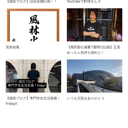
【堀田ブログ】試合目標計画！！
YouTubeで料理すんぞ
其疾如風
【堀田梨心減量1週間の記録】正直
めっちゃ気持ち揺れた！
【堀田ブログ】専門学生生活密着！
いつも元気をありがとう
Friday!!