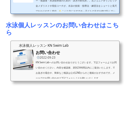
ー・保護者・水泳指導者のための「泳ぎの研究所」。元ジュニアオリンピック
金メダリストや現役コーチが、水泳の技術・指導法・練習法をショートと長尺
でわかりやすく発信。
こんな方におすすめ・子どもの泳ぎが伸び悩んでい
る・フォームをきれいにしたい・コーチの指導に悩んでいる・水泳に関わるす
べての人
投稿ジャンル・フォーム改善（平泳ぎ・クロールなど）・レッス
水泳個人レッスンのお問い合わせはこち
ンのビフォーアフター・元メダリストのワンポイントアドバイス
SNS・レッ
ら
スン・問...
水泳個人レッスン KN Swim Lab
お問い合わせ
2022-09-23
KN Swim Labへのお問い合わせありがとうございます。下記フォームよりお問
い合わせください。内容を確認後、原則24時間以内にご返信いたします。※
お急ぎの場合や、簡単なご相談は公式LINEからのご連絡がおすすめです。メ
ールでのお問い合わせは下記フォームよりお願いいたします。