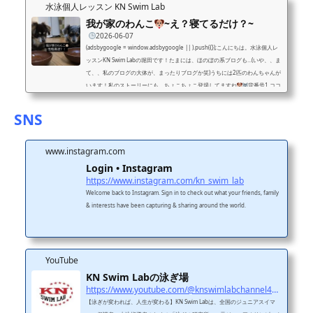
らの練習！周りは今週の試合に向けて集中中です！6/3 55.40/55.50西川コー
水泳個人レッスン KN Swim Lab
チと勉強会！台風でしたがすっかり止んでよかったです！その後は新し...
我が家のわんこ
~え？寝てるだけ？~
2026-06-07
(adsbygoogle = window.adsbygoogle || ).push({});こんにちは。水泳個人レ
ッスンKN Swim Labの堀田です！たまには、ほのぼの系ブログも…(いや、、ま
て、、私のブログの大体が、まったりブログか笑)うちには2匹のわんちゃんが
います！私のストーリーにも、ちょこちょこ登場してますね
背番号1.ココ
ちゃん(６歳♀)背番号2.シオンくん(６歳♂)2匹ともチワックスという犬種（チワ
ワとダックスのミックス）性格が、全く正反対！！ココちゃんはのんびりのマ
SNS
イペース！ですが！お気に入りのオモチャを取ら...
www.instagram.com
Login • Instagram
https://www.instagram.com/kn_swim_lab
Welcome back to Instagram. Sign in to check out what your friends, family
& interests have been capturing & sharing around the world.
YouTube
KN Swim Labの泳ぎ場
https://www.youtube.com/@knswimlabchannel4455
【泳ぎが変われば、人生が変わる】KN Swim Labは、全国のジュニアスイマ