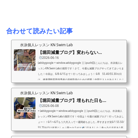
合わせて読みたい記事
水泳個人レッスン KN Swim Lab
【堀田減量ブログ】変わらない…
2026-06-16
(adsbygoogle = window.adsbygoogle || ).push({});こんにちは。水泳個人レ
ッスンKN Swim Labの堀田です！さて、今週も減量ブログやってきてまいりま
した！今回は、6/8-6/15まで！行ってみましょう！ 6/8 55.40/55.30今日
は、健康運動実践指導者の資格取得のための授業！中間テストがありました！
学校の先生には「動き完璧！」と言ってもらえました
6/9 55.25/55.40今
日は、学校からの練習！最近練習のモチベが上がらず・・・一から見直したい
水泳個人レッスン KN Swim Lab
と思います！6/10 55.30/55.30今日も学校からの練習！学校では全授業座...
【堀田減量ブログ】埋もれた日も…
2026-06-08
+ (adsbygoogle = window.adsbygoogle || ).push({});こんにちは。水泳個人
レッスンKN Swim Labの堀田です！今回は！今週の減量ブログ！行ってみまし
ょー！！6/1〜6/7もう六月入って一週間経ちました…早すぎます笑6/1 55.50/
55.70今日は友達としゃぶ葉〜カラオケ
に行きました！食べるの大好きな私
たちは最初にお肉をガッツリ頼んじゃうタイプです
6/2 55.60/55.50学校か