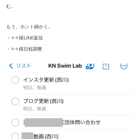
む。
もう、ホント細かく。
・⚪︎⚪︎様LINE返信
・⚪︎⚪︎様日程調整