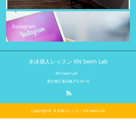
Instagram
水泳個人レッスン KN Swim Lab
KN Swim Lab
東京都江東区亀戸3-54-15
RSS
Copyright ©
水泳個人レッスン KN Swim Lab