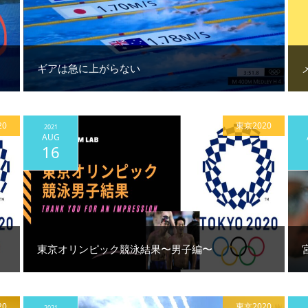
ギアは急に上がらない
20
東京2020
2021
AUG
16
東京オリンピック競泳結果〜男子編〜
20
東京2020
2021