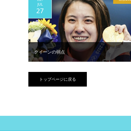
JUL
27
クイーンの弱点
トップページに戻る