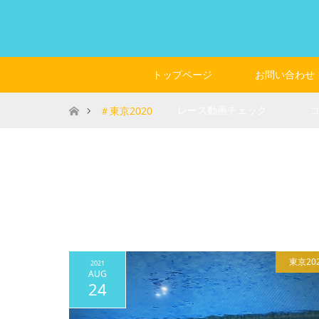
トップページ
お問い合わせ
ホーム
レース動画チェック
＃東京2020
東京20
2021
AUG
24