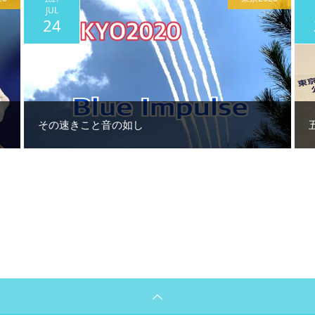
JUL
24
その速きこと音の如し