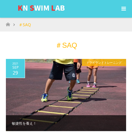
＃SAQ
ホーム
＃SAQ
ドライランドトレーニング
2021
SEP
29
敏捷性を養え！