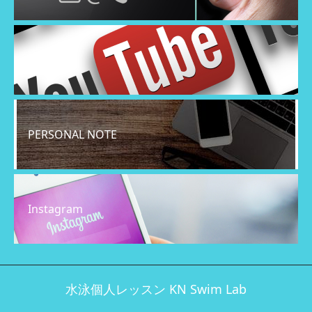
YouTube
PERSONAL NOTE
Instagram
水泳個人レッスン KN Swim Lab