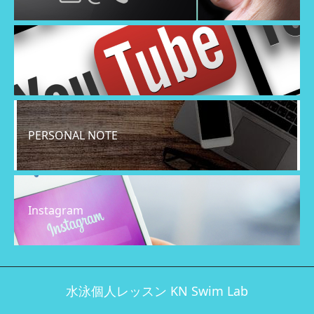
YouTube
PERSONAL NOTE
Instagram
水泳個人レッスン KN Swim Lab