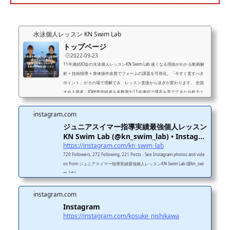
水泳個人レッスン KN Swim Lab
トップページ
2022-09-23
11年連続JO金の水泳個人レッスンKN Swim Lab 速くなる理由がわかる動画解
析 × 技術指導 × 身体操作改善でフォームの課題を可視化。「今すぐ直すべき
ポイント」がその場で理解でき、レッスン直後から泳ぎが変わります。 全国
大会入賞者・JO標準突破者を多数輩出11年連続で選手を育ててきた分析力と
再現性のある指導メソッドで、結果につながる成長を実現します。 成長を止
めないレッスン改善点・次の練習・意識ポイントを共有し、レッスン後も成長
instagram.com
が止まらない。家庭練習・クラブ練習でも迷わず取り組める環境を提供しま
ジュニアスイマー指導実績最強個人レッスン
す。 11年連続J...
KN Swim Lab (@kn_swim_lab) • Instagr
a...
https://instagram.com/kn_swim_lab
720 Followers, 272 Following, 221 Posts - See Instagram photos and vide
os from ジュニアスイマー指導実績最強個人レッスンKN Swim Lab (@kn_swi
m_lab)
instagram.com
Instagram
https://instagram.com/kosuke_nishikawa