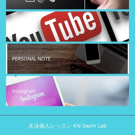
YouTube
PERSONAL NOTE
Instagram
水泳個人レッスン KN Swim Lab