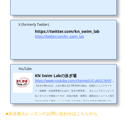
X (formerly Twitter)
https://twitter.com/kn_swim_lab
https://twitter.com/kn_swim_lab
YouTube
KN Swim Labの泳ぎ場
https://www.youtube.com/channel/UCukJGCNAtFFnQumyiMVDHwQ
【泳ぎが変われば、人生が変わる】KN Swim Labは、全国のジュニアスイマ
ー・保護者・水泳指導者のための「泳ぎの研究所」。元ジュニアオリンピック
金メダリストや現役コーチが、水泳の技術・指導法・練習法をショートと長尺
でわかりやすく発信。
こんな方におすすめ・子どもの泳ぎが伸び悩んでい
る・フォームをきれいにしたい・コーチの指導に悩んでいる・水泳に関わるす
べての人
投稿ジャンル・フォーム改善（平泳ぎ・クロールなど）・レッス
■水泳個人レッスンのお問い合わせはこちらから
ンのビフォーアフター・元メダリストのワンポイントアドバイス
SNS・レッ
スン・問...