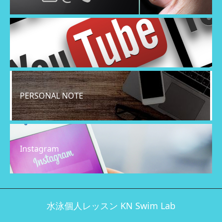
YouTube
PERSONAL NOTE
Instagram
水泳個人レッスン KN Swim Lab