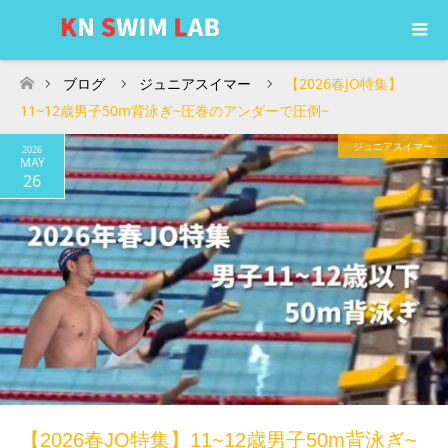
ブログ
ジュニアスイマー
【2026春JO特集】
ホーム
11~12歳男子50m背泳ぎ~圧巻のアンダーで圧倒~
ジュニアスイマー
2026
MAY
26
【2026春JO特集】11~12歳男子50m背泳ぎ~