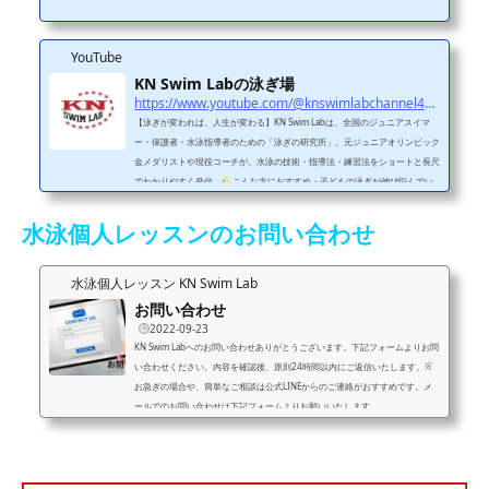
YouTube
KN Swim Labの泳ぎ場
https://www.youtube.com/@knswimlabchannel4455
【泳ぎが変われば、人生が変わる】KN Swim Labは、全国のジュニアスイマ
ー・保護者・水泳指導者のための「泳ぎの研究所」。元ジュニアオリンピック
金メダリストや現役コーチが、水泳の技術・指導法・練習法をショートと長尺
でわかりやすく発信。
こんな方におすすめ・子どもの泳ぎが伸び悩んでい
る・フォームをきれいにしたい・コーチの指導に悩んでいる・水泳に関わるす
べての人
投稿ジャンル・フォーム改善（平泳ぎ・クロールなど）・レッス
水泳個人レッスンのお問い合わせ
ンのビフォーアフター・元メダリストのワンポイントアドバイス
SNS・レッ
スン・問...
水泳個人レッスン KN Swim Lab
お問い合わせ
2022-09-23
KN Swim Labへのお問い合わせありがとうございます。下記フォームよりお問
い合わせください。内容を確認後、原則24時間以内にご返信いたします。※
お急ぎの場合や、簡単なご相談は公式LINEからのご連絡がおすすめです。メ
ールでのお問い合わせは下記フォームよりお願いいたします。