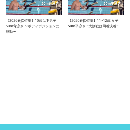
【2026春JO特集】10歳以下男子
【2026春JO特集】11~12歳 女子
50m背泳ぎ 〜ボディポジションに
50m平泳ぎ ~大接戦は同着決着~
感動〜