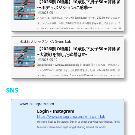
【2026春JO特集】10歳以下男子50m背泳ぎ
ています。続いて5レーン。浮き上がった時点では1レーンの選手の方が前に
〜ボディポジションに感動〜
出ているように見えま...
2026-05-14
こんにちは。水泳個人レッスンKN Swim Lab西川です。2026年春のジュニア
オリンピック特集。今回は10歳以下 男子50m背泳ぎを分析してみますね。ラ
ップタイムそれではまず今回もラップタイムから見ていきましょう。レース展
開前半25mの順位スタートの反応は3レーンの選手が抜群でしたが、バサロか
らの浮き上がり時は3レーン4レーンの選手がほぼ横並びとなりました。スイ
水泳個人レッスン KN Swim Lab
ムに入ると4レーンの選手が力強いストロークで一気に抜け出し、ターン時は
【2026春JO特集】10歳以下女子50m背泳ぎ
1位。続いて5レーンの選手が2位通過。4レーンの選手同様、かなり力強い泳
~大混戦を制した武器は!?~
ぎです。3位で通過し...
2026-05-12
(adsbygoogle = window.adsbygoogle || ).push({});こんにちは。水泳個人レ
ッスンKN Swim Lab西川です。少し間が空きましたが、2026年春JO特集、続
きを行ってみますね！今回は10歳以下女子50m背泳ぎになります。ラップタ
イムレース展開前半25m終了時の順位前半25mは予選1位2位のセンターレー
ン2人が引っ張りました。上位2名はスタートから浮き上がりですでにリード
SNS
を奪っています。全ての選手に共通しているのが、しっかりと腹圧が入り、V
字型の姿勢が作れているということでした。25m入りのタイムは全員が15秒
台。背泳ぎの場合は...
www.instagram.com
Login • Instagram
https://www.instagram.com/kn_swim_lab
Welcome back to Instagram. Sign in to check out what your friends, family
& interests have been capturing & sharing around the world.