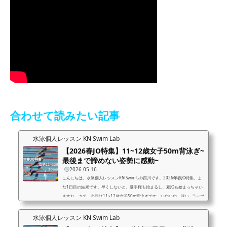
合わせて読みたい記事
水泳個人レッスン KN Swim Lab
【2026春JO特集】11~12歳女子50m背泳ぎ~
最後まで諦めない姿勢に感動~
2026-05-16
こんにちは。水泳個人レッスンKN Swim Lab西川です。2026年春JO特集、ま
だ1日目の結果です。早くしないと、選手権も始まるし、夏JOも始まっちゃい
ますね。さて、今回は11~12歳女子50m背泳ぎです。いやいや、速い…ラップ
タイムそれでは今回もラップタイムから見てみましょう。レース展開前半25
mの順位まず前半から引っ張ったのは4レーンの選手でした。スタート、バサ
水泳個人レッスン KN Swim Lab
ロが圧倒的でした。壁前もスピードがほぼ落ちることなく、ターン動作に入っ