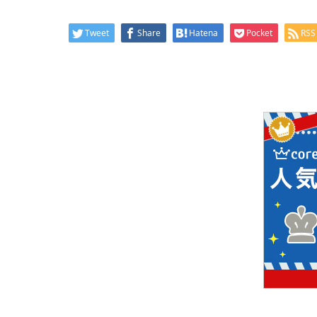
Tweet
Share
Hatena
Pocket
RSS