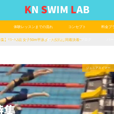
体験レッスンまでの流れ
コンセプト
料金プ
コーチングスタッフ
予約空き状況
ブログ
パー
O特集】11~12歳 女子50m平泳ぎ ~大接戦は同着決着~
ジュニアスイマー