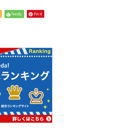
feedly
Pin it