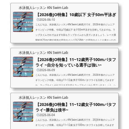
水泳個人レッスン KN Swim Lab
【2026春JO特集】10歳以下 女子50m平泳ぎ
2026-06-10
こんにちは。水泳個人レッスンKN Swim Lab西川です。2026年春のジュニア
オリンピック特集。今回は10歳以下 女子50m平泳ぎを分析してみますね。ラ
ップタイムそれではまず今回もラップタイムから見ていきましょう。レース展
開前半25mの順位前半の平均タイムは16.58秒この平均タイムより速かったの
は1位2位3位4位の4選手でした。50mというスプリント種目では当然です
が、やはり前半リードした選手が有利になりますね。50m終了時の順位後半
水泳個人レッスン KN Swim Lab
の平均タイムは19.14秒この平均タイムを上回った選手は1位2位3位の3選手
【2026春JO特集】11~12歳男子100mバタフ
のみ。50m種目、前半から突...
ライ ~自分を知っている選手は強い~
2026-06-09
こんにちは。水泳個人レッスンKN Swim Lab西川です。2026年春のジュニア
オリンピック特集。今回は11~12歳 男子100mバタフライを分析してみます
ね。ラップタイムそれではまず今回もラップタイムから見ていきましょう。レ
ース展開前半50m終了時の順位前半の平均タイムは27.43秒この平均より速か
った選手は1位、2位、3位、4位の4名でした。この結果から考えられるのは
水泳個人レッスン KN Swim Lab
前半からしっかり突っ込んだ選手が上位に入るということですね。100m終了
【2026春JO特集】11~12歳女子100mバタフ
時の順位後半の平均タイムは31.57秒この平均タイムより速かった選手は1
ライ~勝負は後半~
位、2位、3位、4位の4選手...
2026-06-04
こんにちは。水泳個人レッスンKN Swim Lab西川です。2026年春のジュニア
オリンピック特集。今回は11~12歳 女子100mバタフライを分析してみます