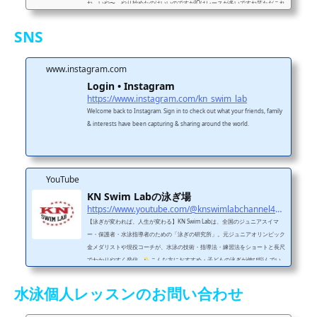
ね。いや〜、やり始めたのはいいのですがJOはレースが多いですね笑ただこれ
は自分自身の勉強にもなるので最後までやりとげますよ！ラップタイムそれで
はまず今回もラップタイムから見ていきましょう。レース展開まずは各種目終
SNS
了時の順位です。前半50m終了時の順位前半は4.5レーン2人が接戦。わずか
に4レーンの選手がリード。この2人だけが28秒台で入っていますね。他の選
手も30秒かかった選...
www.instagram.com
Login • Instagram
https://www.instagram.com/kn_swim_lab
Welcome back to Instagram. Sign in to check out what your friends, family
& interests have been capturing & sharing around the world.
YouTube
KN Swim Labの泳ぎ場
https://www.youtube.com/@knswimlabchannel4455
【泳ぎが変われば、人生が変わる】KN Swim Labは、全国のジュニアスイマ
ー・保護者・水泳指導者のための「泳ぎの研究所」。元ジュニアオリンピック
金メダリストや現役コーチが、水泳の技術・指導法・練習法をショートと長尺
でわかりやすく発信。
こんな方におすすめ・子どもの泳ぎが伸び悩んでい
る・フォームをきれいにしたい・コーチの指導に悩んでいる・水泳に関わるす
べての人
投稿ジャンル・フォーム改善（平泳ぎ・クロールなど）・レッス
水泳個人レッスンのお問い合わせ
ンのビフォーアフター・元メダリストのワンポイントアドバイス
SNS・レッ
スン・問...