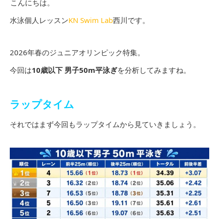
こんにちは。
水泳個人レッスン
KN Swim Lab
西川です。
2026年春のジュニアオリンピック特集。
今回は
10歳以下 男子50m平泳ぎ
を分析してみますね。
ラップタイム
それではまず今回もラップタイムから見ていきましょう。