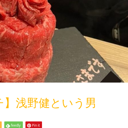
チ】浅野健という男
feedly
Pin it