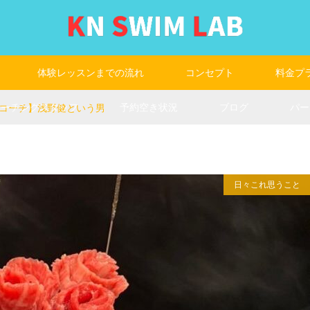
体験レッスンまでの流れ
コンセプト
料金プ
コーチングスタッフ
予約空き状況
ブログ
パー
コーチ】浅野健という男
日々これ思うこと