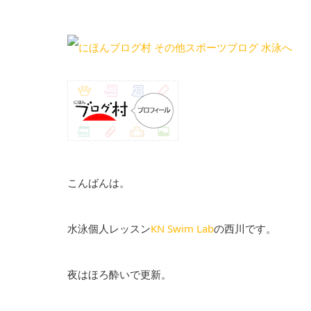
こんばんは。
水泳個人レッスン
KN Swim Lab
の西川です。
夜はほろ酔いで更新。