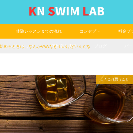
体験レッスンまでの流れ
コンセプト
料金プ
コーチングスタッフ
予約空き状況
ブログ
パー
始めるときは、なんかやめなきゃいけないんだな
日々これ思うこと