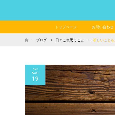
トップページ
お問い合わせ
ホーム
レース動画チェック
ブログ
日々これ思うこと
新しいことを
2022
AUG
19