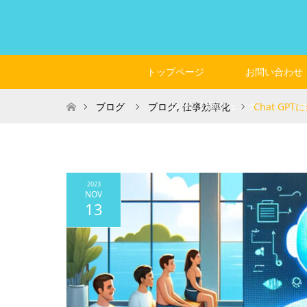
トップページ
お問い合わせ
ホーム
レース動画チェック
ブログ
ブログ
,
仕事効率化
Chat G
2023
NOV
13