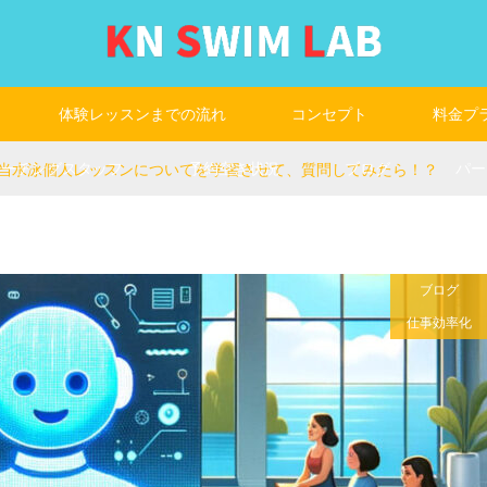
体験レッスンまでの流れ
コンセプト
料金プ
コーチングスタッフ
予約空き状況
ブログ
パー
PTに当水泳個人レッスンについてを学習させて、質問してみたら！？
ブログ
仕事効率化