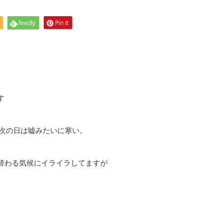
feedly
Pin it
す
、次の日は嘘みたいに寒い。
替わる気候にイライラしてますが