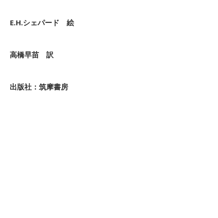
E.H.シェパード 絵
高橋早苗 訳
出版社：筑摩書房