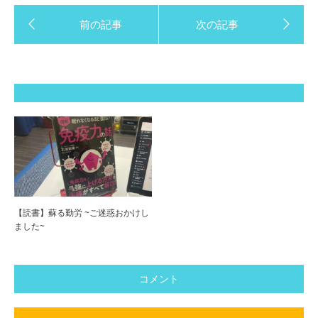
【読書】蘇る勤労 ~ご迷惑おかけし
ました~
コメント