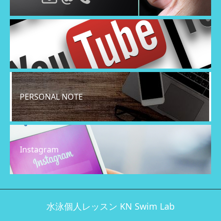
YouTube
PERSONAL NOTE
Instagram
水泳個人レッスン KN Swim Lab