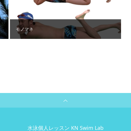
モノマネ
水泳個人レッスン KN Swim Lab