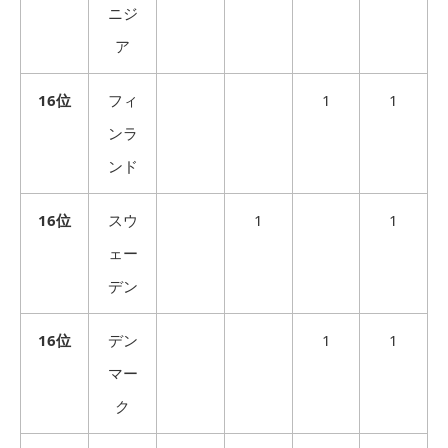
ニジ
ア
16位
フィ
1
1
ンラ
ンド
16位
スウ
1
1
ェー
デン
16位
デン
1
1
マー
ク