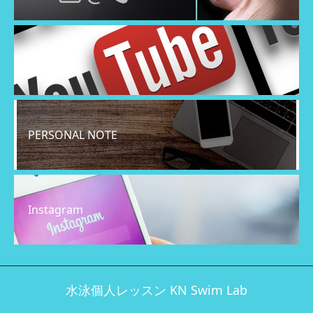
YouTube
PERSONAL NOTE
Instagram
水泳個人レッスン KN Swim Lab